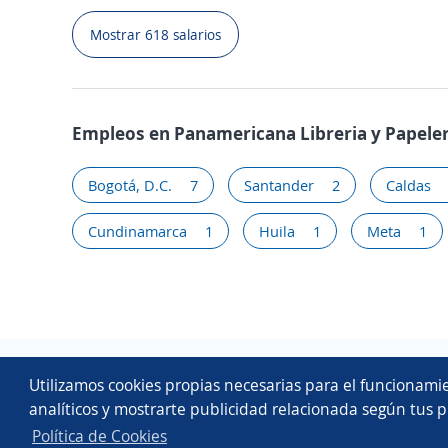
Mostrar 618 salarios
Empleos en Panamericana Libreria y Papeler
Bogotá, D.C.
7
Santander
2
Caldas
Cundinamarca
1
Huila
1
Meta
1
Utilizamos cookies propias necesarias para el funcionamie
analíticos y mostrarte publicidad relacionada según tus p
Política de Cookies