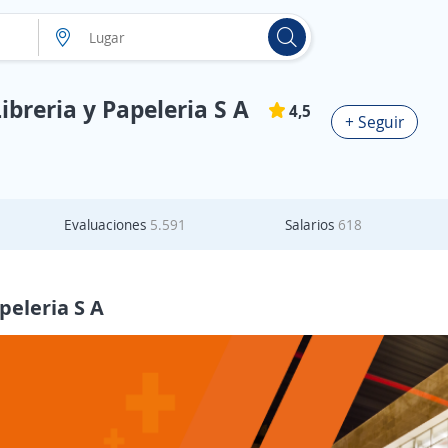
breria y Papeleria S A
4,5
+ Seguir
Evaluaciones
5.591
Salarios
618
peleria S A