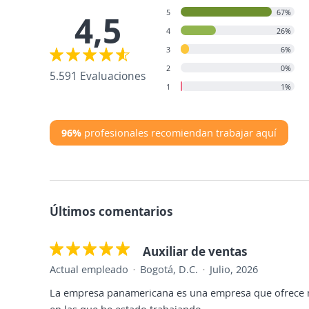
5
67%
4,5
4
26%
3
6%
2
0%
5.591 Evaluaciones
1
1%
96%
profesionales recomiendan trabajar aquí
Últimos comentarios
Auxiliar de ventas
Actual empleado
Bogotá, D.C.
Julio, 2026
La empresa panamericana es una empresa que ofrece 
en las que he estado trabajando