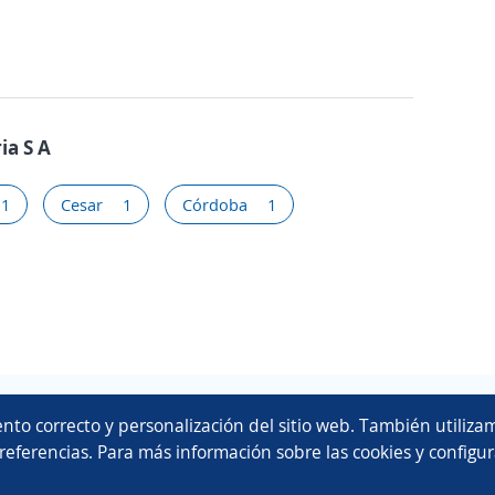
ia S A
1
Cesar
1
Córdoba
1
Copyright 2014 - 2026 DGNET LTD.
nto correcto y personalización del sitio web. También utilizam
Aviso legal
/
privacidad
referencias. Para más información sobre las cookies y configur