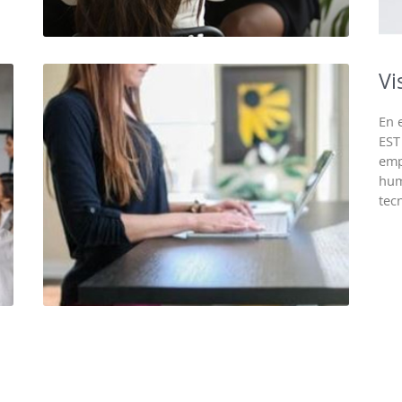
Vi
En 
EST
emp
hum
tec