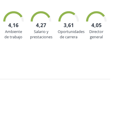
4,16
4,27
3,61
4,05
Ambiente
Salario y
Oportunidades
Director
de trabajo
prestaciones
de carrera
general