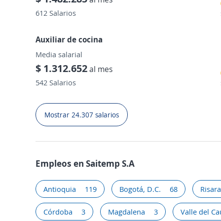
612 Salarios
Auxiliar de cocina
Media salarial
$ 1.312.652
al mes
542 Salarios
Mostrar 24.307 salarios
Empleos en Saitemp S.A
Antioquia
119
Bogotá, D.C.
68
Risara
Córdoba
3
Magdalena
3
Valle del C