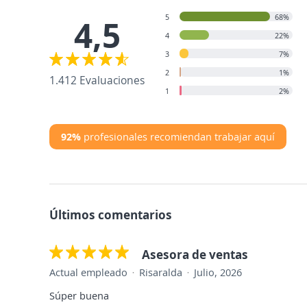
5
68%
4,5
4
22%
3
7%
2
1%
1.412 Evaluaciones
1
2%
92%
profesionales recomiendan trabajar aquí
Últimos comentarios
Asesora de ventas
Actual empleado
Risaralda
Julio, 2026
Súper buena