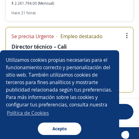
$ 2.261.794,00 (Mensual)
Hace 21 horas
Se precisa Urgente
Empleo destacado
Director técnico – Cali
4,5
Saitemp S.A
Utilizamos cookies propias necesarias para el
Cali, Valle del Cauca
funcionamiento correcto y personalización del
sitio web. También utilizamos cookies de
$ 3.117.000,00 (Mensual)
terceros para fines analíticos y mostrarte
Ayer
publicidad relacionada según tus preferencias.
Para más información sobre las cookies y
configurar tus preferencias, consulta nuestra
Anterior
Siguiente
Política de Cookies
Acepto
Nuevas ofertas de empleo
Avísame