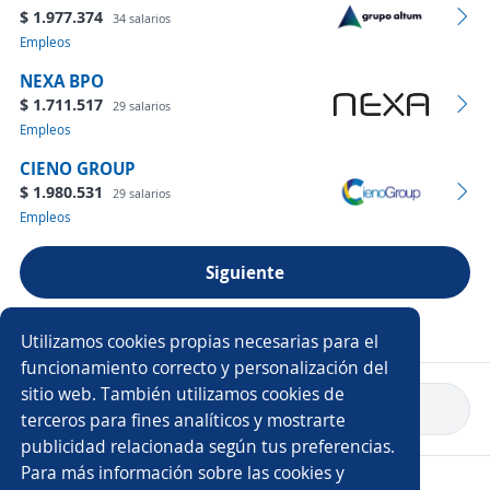
$ 1.977.374
34 salarios
Empleos
NEXA BPO
$ 1.711.517
29 salarios
Empleos
CIENO GROUP
$ 1.980.531
29 salarios
Empleos
Siguiente
Ver más empresas
Utilizamos cookies propias necesarias para el
funcionamiento correcto y personalización del
sitio web. También utilizamos cookies de
Volver a inicio
terceros para fines analíticos y mostrarte
publicidad relacionada según tus preferencias.
Para más información sobre las cookies y
Copyright 2014 - 2026 DGNET LTD.