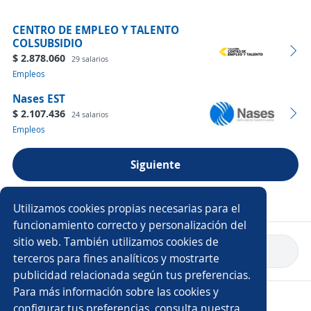
CENTRO DE EMPLEO Y TALENTO
COLSUBSIDIO
$ 2.878.060
29 salarios
Empleos
Nases EST
$ 2.107.436
24 salarios
Empleos
Siguiente
Ver más empresas
Utilizamos cookies propias necesarias para el
funcionamiento correcto y personalización del
sitio web. También utilizamos cookies de
Volver a inicio
terceros para fines analíticos y mostrarte
publicidad relacionada según tus preferencias.
Para más información sobre las cookies y
Copyright 2014 - 2026 DGNET LTD.
configurar tus preferencias, consulta nuestra