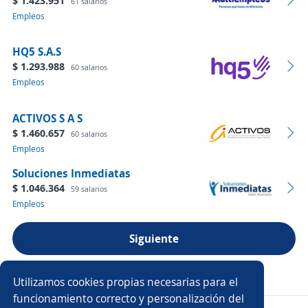
$ 1.423.951
61 salarios
Empleos
HQ5 S.A.S
$ 1.293.988
60 salarios
Empleos
ACTIVOS S A S
$ 1.460.657
60 salarios
Empleos
Soluciones Inmediatas
$ 1.046.364
59 salarios
Empleos
Siguiente
Ver más empresas
Utilizamos cookies propias necesarias para el
funcionamiento correcto y personalización del