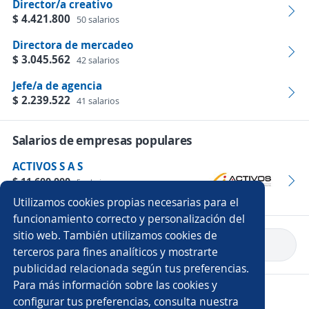
Director/a creativo
$ 4.421.800
50 salarios
Directora de mercadeo
$ 3.045.562
42 salarios
Jefe/a de agencia
$ 2.239.522
41 salarios
Salarios de empresas populares
ACTIVOS S A S
$ 11.600.000
5 salarios
Empleos
Utilizamos cookies propias necesarias para el
funcionamiento correcto y personalización del
sitio web. También utilizamos cookies de
Volver a inicio
terceros para fines analíticos y mostrarte
publicidad relacionada según tus preferencias.
Para más información sobre las cookies y
Copyright 2014 - 2026 DGNET LTD.
configurar tus preferencias, consulta nuestra