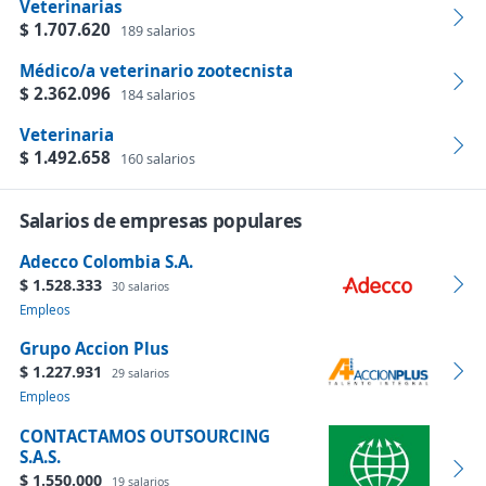
Veterinarias
$ 1.707.620
189 salarios
Médico/a veterinario zootecnista
$ 2.362.096
184 salarios
Veterinaria
$ 1.492.658
160 salarios
Salarios de empresas populares
Adecco Colombia S.A.
$ 1.528.333
30 salarios
Empleos
Grupo Accion Plus
$ 1.227.931
29 salarios
Empleos
CONTACTAMOS OUTSOURCING
S.A.S.
$ 1.550.000
19 salarios