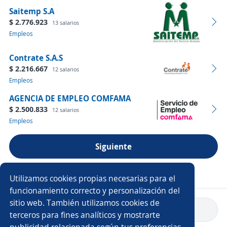
Saitemp S.A
$ 2.776.923
13 salarios
Empleos
Contrate S.A.S
$ 2.216.667
12 salarios
Empleos
AGENCIA DE EMPLEO COMFAMA
$ 2.500.833
12 salarios
Empleos
Siguiente
Ver más empresas
Utilizamos cookies propias necesarias para el
funcionamiento correcto y personalización del
sitio web. También utilizamos cookies de
Volver a inicio
terceros para fines analíticos y mostrarte
publicidad relacionada según tus preferencias.