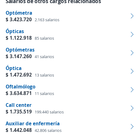
Salarios de otros cargos relacionados
Optómetra
$ 3.423.720
2.163 salarios
Ópticas
$ 1.122.918
85 salarios
Optómetras
$ 3.147.260
41 salarios
Óptica
$ 1.472.692
13 salarios
Oftalmólogo
$ 3.634.871
11 salarios
Call center
$ 1.735.519
199.440 salarios
Auxiliar de enfermería
$ 1.442.048
42.806 salarios