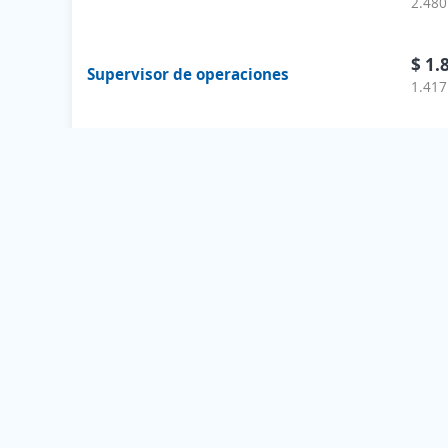
2.480
$ 1.
Supervisor de operaciones
1.417
$ 1.
Operación
1.151
$ 1.
Supervisor/a de planta
999 s
$ 2.
Automatización
874 s
$ 1.
Supervisor/a de personal
866 s