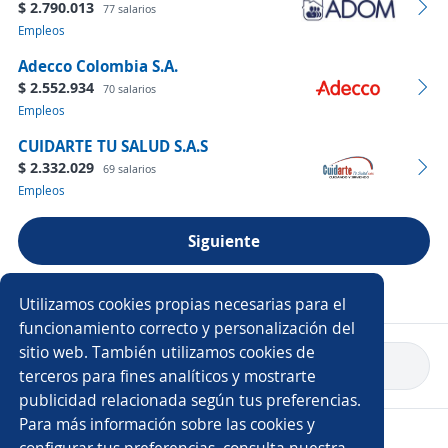
$ 2.790.013
77 salarios
Empleos
Adecco Colombia S.A.
$ 2.552.934
70 salarios
Empleos
CUIDARTE TU SALUD S.A.S
$ 2.332.029
69 salarios
Empleos
Siguiente
Ver más empresas
Utilizamos cookies propias necesarias para el
funcionamiento correcto y personalización del
sitio web. También utilizamos cookies de
Volver a inicio
terceros para fines analíticos y mostrarte
publicidad relacionada según tus preferencias.
Para más información sobre las cookies y
Copyright 2014 - 2026 DGNET LTD.
configurar tus preferencias, consulta nuestra