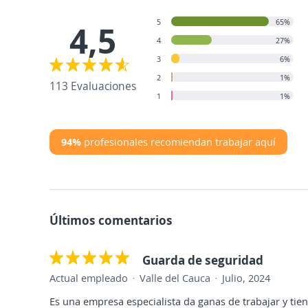
5
65%
4,5
4
27%
3
6%
2
1%
113 Evaluaciones
1
1%
94%
profesionales recomiendan trabajar aquí
Últimos comentarios
Guarda de seguridad
Actual empleado
Valle del Cauca
Julio, 2024
Es una empresa especialista da ganas de trabajar y ti