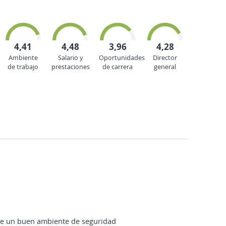
4,41
4,48
3,96
4,28
Ambiente
Salario y
Oportunidades
Director
de trabajo
prestaciones
de carrera
general
ene un buen ambiente de seguridad