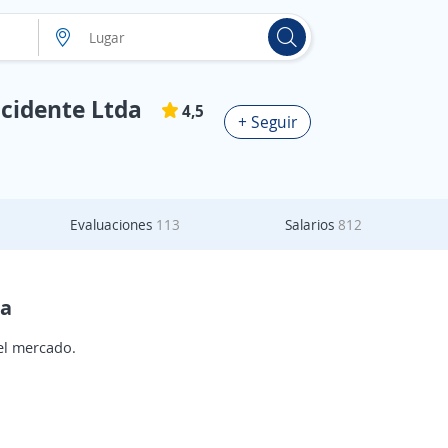
cidente Ltda
4,5
+ Seguir
Evaluaciones
113
Salarios
812
da
el mercado.