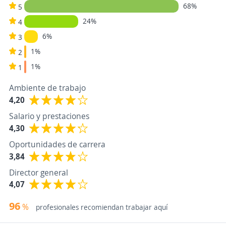
68%
5
24%
4
6%
3
1%
2
1%
1
Ambiente de trabajo
4,20
Salario y prestaciones
4,30
Oportunidades de carrera
3,84
Director general
4,07
96
%
profesionales recomiendan trabajar aquí