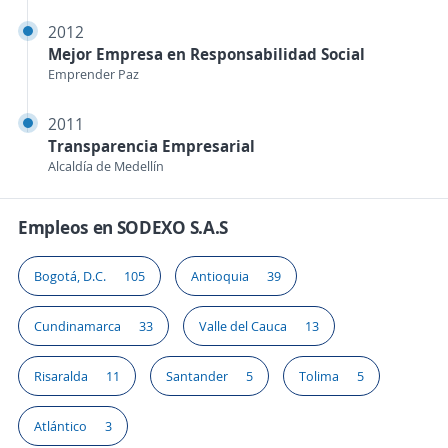
2012
Mejor Empresa en Responsabilidad Social
Emprender Paz
2011
Transparencia Empresarial
Alcaldía de Medellín
Empleos en SODEXO S.A.S
Bogotá, D.C.
105
Antioquia
39
Cundinamarca
33
Valle del Cauca
13
Risaralda
11
Santander
5
Tolima
5
Atlántico
3