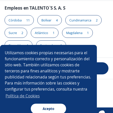
Empleos en TALENTO`S S. A. S
Córdoba
11
Bolívar
4
Cundinamarca
2
Sucre
2
Atlántico
1
Magdalena
1
Risaralda
1
Santander
1
Utilizamos cookies propias necesarias para el
funcionamiento correcto y personalización del
sitio web. También utilizamos cookies de
Evaluar empresa
terceros para fines analíticos y mostrarte
publicidad relacionada según tus preferencias.
Para más información sobre las cookies y
Copyright 2014 - 2026 DGNET LTD.
configurar tus preferencias, consulta nuestra
Aviso legal
/
Privacidad
Política de Cookies
Acepto