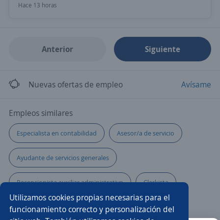
Hace 13 horas
Anterior
Siguiente
Nuevas ofertas de empleo
Avísame
Empleos similares
Especialista en contabilidad
Asesor/a de servicio
Ayudante de servicios generales
Recepcionista auxiliar administrativo
Clarkista
Utilizamos cookies propias necesarias para el
Supervisor/a de ventas
Gerente comercial
funcionamiento correcto y personalización del