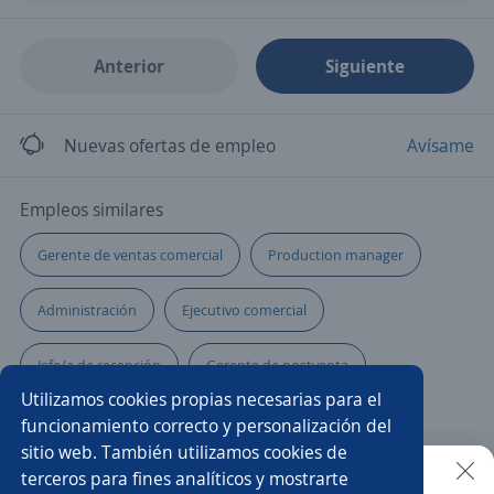
Anterior
Siguiente
Nuevas ofertas de empleo
Avísame
Empleos similares
Gerente de ventas comercial
Production manager
Administración
Ejecutivo comercial
Jefe/a de recepción
Gerente de postventa
Utilizamos cookies propias necesarias para el
Coordinador/a
Gerente de operaciones
funcionamiento correcto y personalización del
sitio web. También utilizamos cookies de
Community manager
Servicio al cliente
terceros para fines analíticos y mostrarte