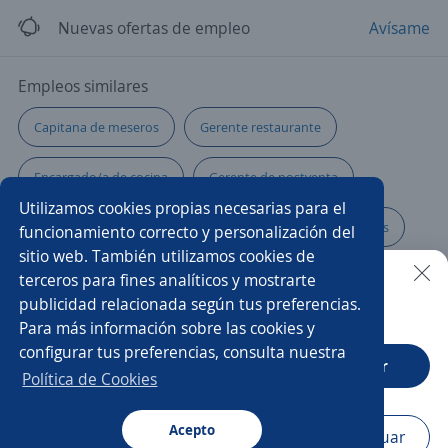
Nuevas ofertas de empleo
Avísame
Empleos similares
Capitana de meseros
Gerente restaurante
Encargado/a de cocina
Gerente de postventa
Utilizamos cookies propias necesarias para el
Administrador/a de restaurante
Ejecutivo/a de ventas
funcionamiento correcto y personalización del
sitio web. También utilizamos cookies de
Chef ejecutivo
Administrador/a
Chef
terceros para fines analíticos y mostrarte
publicidad relacionada según tus preferencias.
Buscar es más fácil en la app
Para más información sobre las cookies y
Ejecutivo/a comercial
Auxiliar de cocina
configurar tus preferencias, consulta nuestra
CT App
Abrir
Administración
Administrador/a punto de venta
Política de Cookies
Maitre
Acepto
Navegador
Continuar