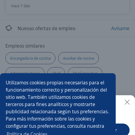
Hace 7 días
Nuevas ofertas de empleo
Avísame
Empleos similares
Encargado/a de cocina
Auxiliar de cocina
Administrador/a
Chef
Chef ejecutivo
Utilizamos cookies propias necesarias para el
Administración
Gerente de postventa
funcionamiento correcto y personalización del
sitio web. También utilizamos cookies de
Ejecutivo/a comercial
Capitana de meseros
terceros para fines analíticos y mostrarte
publicidad relacionada según tus preferencias.
Buscar es más fácil en la app
Para más información sobre las cookies y
Ejecutivo/a de ventas
Administrador/a de restaurante
configurar tus preferencias, consulta nuestra
CT App
Abrir
Gerente restaurante
Maitre
Política de Cookies