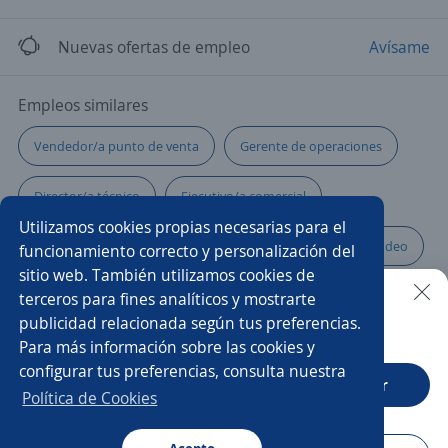
Nuevas ofertas de empleo
Avísame
Empleos similares
Vendedor/a punto de venta
Gerente de operaciones
Director/a técnico
Ejecutivo/a comercial
Utilizamos cookies propias necesarias para el
Administrador/a punto de venta
Director/a de mercadeo
funcionamiento correcto y personalización del
sitio web. También utilizamos cookies de
Gerente restaurante
Administradora
Subgerente
terceros para fines analíticos y mostrarte
publicidad relacionada según tus preferencias.
Buscar es más fácil en la app
Para más información sobre las cookies y
Ejecutivo/a de cuenta
Administrador/a
configurar tus preferencias, consulta nuestra
CT App
Abrir
Administración
Administrador de tienda
Política de Cookies
Coordinador/a de ventas
Coordinador/a