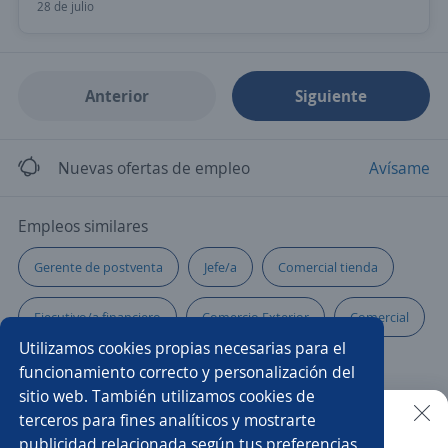
28 de julio
Anterior
Siguiente
Nuevas ofertas de empleo
Avísame
Empleos similares
Gerente de postventa
Jefe/a
Comercial tienda
Ejecutivo/a financiero
Comercio Exterior
Comercial
Utilizamos cookies propias necesarias para el
Administrador ventas
Gerente de operaciones
funcionamiento correcto y personalización del
sitio web. También utilizamos cookies de
Gerente de ventas comercial
Subgerente
terceros para fines analíticos y mostrarte
publicidad relacionada según tus preferencias.
Buscar es más fácil en la app