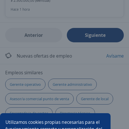
$ 2.500.000,00 (Mensual)
Hace 1 hora
Anterior
Siguiente
Nuevas ofertas de empleo
Avísame
Empleos similares
Gerente operativo
Gerente administrativo
Asesor/a comercial punto de venta
Gerente de local
Encargado/a de sector
Director/a técnico
Utilizamos cookies propias necesarias para el
Supervisor comercial
Encargado/a de tienda
funcionamiento correcto y personalización del