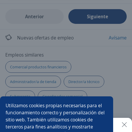
Anterior
Siguiente
Nuevas ofertas de empleo
Avísame
Empleos similares
Comercial productos financieros
Administrador/a de tienda
Director/a técnico
Subgerente
Coordinador comercial
Utilizamos cookies propias necesarias para el
Gerente de compras
Gerente de cuentas clave
funcionamiento correcto y personalización del
sitio web. También utilizamos cookies de
Gerente de proyectos
Regente de farmacia
terceros para fines analíticos y mostrarte