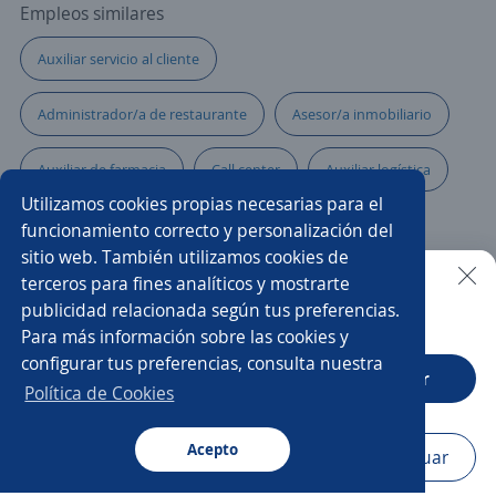
Empleos similares
Auxiliar servicio al cliente
Administrador/a de restaurante
Asesor/a inmobiliario
Auxiliar de farmacia
Call center
Auxiliar logística
Utilizamos cookies propias necesarias para el
Asistente/a administrativo
Ejecutivo/a de ventas
funcionamiento correcto y personalización del
sitio web. También utilizamos cookies de
Asesor microcrédito
Oficial de crédito
terceros para fines analíticos y mostrarte
publicidad relacionada según tus preferencias.
Buscar es más fácil en la app
Para más información sobre las cookies y
Jefe/a de recepción
Auxiliar administrativo/a
configurar tus preferencias, consulta nuestra
CT App
Abrir
Gerente administrativo
Promotor/a de salud
Política de Cookies
Gerente de compras
Acepto
Navegador
Continuar
Buscar
Aplicaciones
Avisos
Favoritos
Menú