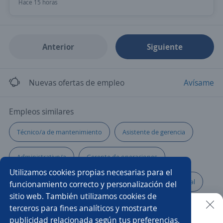
Hace 15 horas
Anterior
Siguiente
Nuevas ofertas de empleo
Avísame
Empleos similares
Técnico/a de mantenimiento
Asistente de gerencia
Administrativo/a
Gerente de operaciones
Utilizamos cookies propias necesarias para el
Administrador/a punto de venta
Ejecutivo/a comercial
funcionamiento correcto y personalización del
sitio web. También utilizamos cookies de
Especialista de nóminas
Administrativo financiero
terceros para fines analíticos y mostrarte
publicidad relacionada según tus preferencias.
Buscar es más fácil en la app