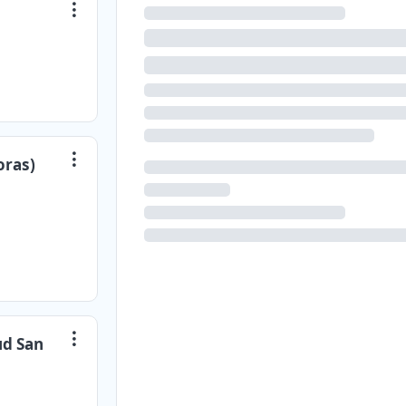
oras)
ud San