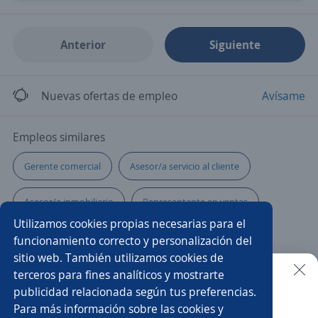
Anterior
Siguiente
Nuevas ofertas de empleo
Avísame
Empleos similares
Gerente comercial
Asesor/a servicio al cliente
Asesor/a inmobiliario
Representante en ventas
Utilizamos cookies propias necesarias para el
Tesorero/a
Analista contable y administrativo
funcionamiento correcto y personalización del
sitio web. También utilizamos cookies de
Asesor/a telefónico
Contable
Auxiliar de auditoría
terceros para fines analíticos y mostrarte
publicidad relacionada según tus preferencias.
Buscar es más fácil en la app
Para más información sobre las cookies y
Asistente de gerencia
Analista
Auxiliar de créditos