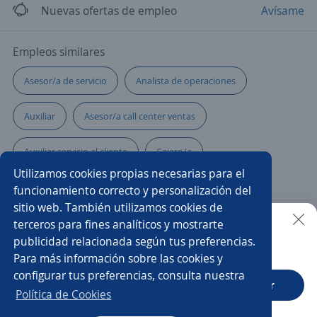
Nuevas ofertas de empleo
Avísame
Empleos similares
Asesor/a de servicio
Analista de operaciones
Auxiliar
Asesor/a call center ventas
Auxiliar servicio al cliente
Cajero/a
Utilizamos cookies propias necesarias para el
Representante de servicio al cliente
funcionamiento correcto y personalización del
sitio web. También utilizamos cookies de
Asesores/as financieros
Asesor/a de cobranza
terceros para fines analíticos y mostrarte
publicidad relacionada según tus preferencias.
Buscar es más fácil en la app
Para más información sobre las cookies y
Gerente
Asistente/a administrativo
configurar tus preferencias, consulta nuestra
CT App
Abrir
Asesor/a inmobiliario
Contador/a público
Política de Cookies