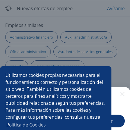
Nuevas ofertas de empleo
Avísame
Empleos similares
Administrativo financiero
Auxiliar administrativo/a
Oficial administrativo
Ayudante de servicios generales
Analista
Promotor/a de cambaceo
Utilizamos cookies propias necesarias para el
Gerente operativo
Asistente de gerencia
funcionamiento correcto y personalización del
sitio web. También utilizamos cookies de
Servicio al cliente
Analista de servicio al cliente
terceros para fines analíticos y mostrarte
publicidad relacionada según tus preferencias.
Buscar es más fácil en la app
Para más información sobre las cookies y
Asesor/a comercial
Coordinador/a de operaciones
configurar tus preferencias, consulta nuestra
CT App
Abrir
Administrativo comercial
Supernumerario/a
Política de Cookies