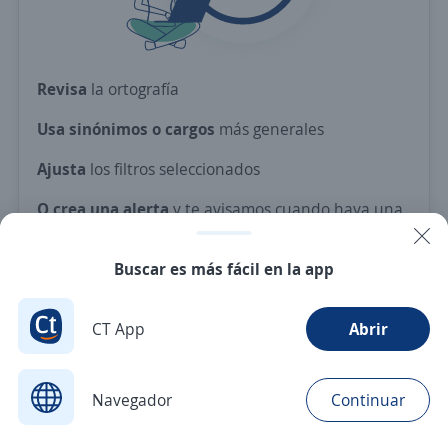
Revisa
la ortografía
Usa sinónimos o cargos
más generales
Ajusta
los filtros seleccionados
O crea una alerta
y te avisamos cuando haya una
vacante con tus criterios
Buscar es más fácil en la app
Nuevas ofertas de empleo
Avísame
CT App
Abrir
Navegador
Continuar
Buscar
Aplicaciones
Avisos
Favoritos
Menú