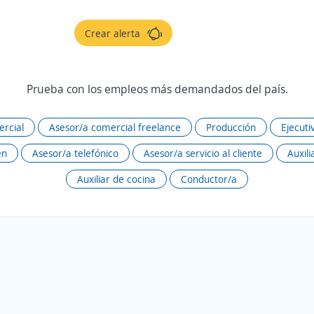
Crear alerta
Prueba con los empleos más demandados del país.
rcial
Asesor/a comercial freelance
Producción
Ejecuti
én
Asesor/a telefónico
Asesor/a servicio al cliente
Auxili
Auxiliar de cocina
Conductor/a