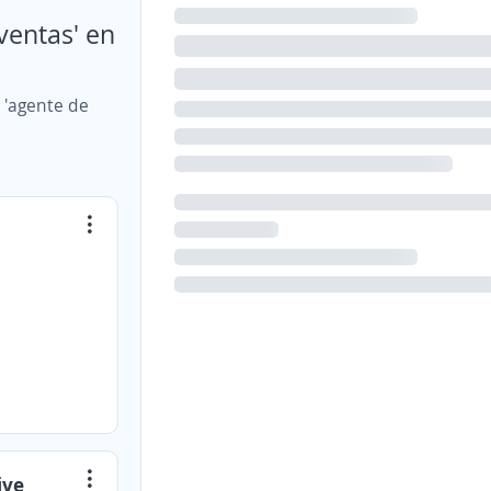
ventas' en
 'agente de
ive