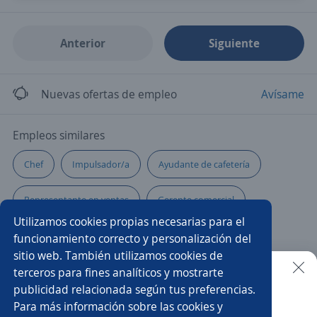
Anterior
Siguiente
Nuevas ofertas de empleo
Avísame
Empleos similares
Chef
Impulsador/a
Ayudante de cafetería
Representante en ventas
Gerente comercial
Utilizamos cookies propias necesarias para el
Cabinero/a
Manipulador/a de alimentos
funcionamiento correcto y personalización del
sitio web. También utilizamos cookies de
Auxiliar de farmacia
Gerente de producción
terceros para fines analíticos y mostrarte
publicidad relacionada según tus preferencias.
Buscar es más fácil en la app
Para más información sobre las cookies y
Supervisor/a de ventas
Comercial tienda