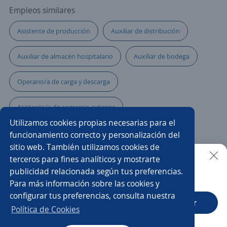
Empleos similares
Asistente de producción
Auxiliar de distribución
Auxiliar de almacén hospitalario
Auxiliar de bodega
Operario/a de carga y descarga
Asistente/a de comercio exterior
Utilizamos cookies propias necesarias para el
Auxiliar de almacén carga y descarga
funcionamiento correcto y personalización del
sitio web. También utilizamos cookies de
Auxiliar de almacén y ventas
Auxiliar logística
terceros para fines analíticos y mostrarte
publicidad relacionada según tus preferencias.
Buscar es más fácil en la app
Para más información sobre las cookies y
Auxiliar inventario
Auxiliar de almacén e inventarios
configurar tus preferencias, consulta nuestra
CT App
Abrir
Auxiliar de almacén y logística
Operario/a de producción
Política de Cookies