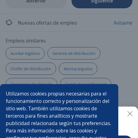
Anterior
Siguiente
Nuevas ofertas de empleo
Avísame
Empleos similares
Auxiliar logística
Gerente de distribución
Chófer de distribución
Montacarguista
Operario/a de almacén
Conductor profesional
Utilizamos cookies propias necesarias para el
Conductor
Auxiliar de almacenista
funcionamiento correcto y personalización del
sitio web. También utilizamos cookies de
Montacarguista almacenista
Ayudante de chófer reparto
terceros para fines analíticos y mostrarte
publicidad relacionada según tus preferencias.
Buscar es más fácil en la app
Para más información sobre las cookies y
Conductor/a
Asistente/a de importaciones
configurar tus preferencias, consulta nuestra