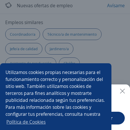
Nuevas ofertas de empleo
Avísame
Empleos similares
Coordinador/a
Técnico/a de mantenimiento
Jefe/a de calidad
Jardinero/a
Asistente de producción
Chófer
Utilizamos cookies propias necesarias para el
Asesor/a comercial
Operario/a de planta
funcionamiento correcto y personalización del
sitio web. También utilizamos cookies de
Ayudante de servicios generales
terceros para fines analíticos y mostrarte
publicidad relacionada según tus preferencias.
Buscar es más fácil en la app
Para más información sobre las cookies y
Asesor/a comercial freelance
Auxiliar en obra
configurar tus preferencias, consulta nuestra
CT App
Abrir
Supervisor/a ambiental
Gerente de proyectos
Política de Cookies