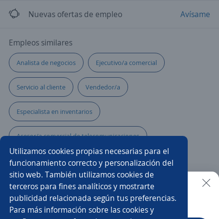
Nuevas ofertas de empleo
Avísame
Empleos similares
Analista de negocios
Ejecutivo/a comercial
Servicio al cliente
Vendedor/a
Especialista en inventarios
Asesor/a comercial de telecomunicaciones
Utilizamos cookies propias necesarias para el
Especialista de nóminas
Analista de créditos
funcionamiento correcto y personalización del
sitio web. También utilizamos cookies de
Especialista en selección
Asesor microcrédito
terceros para fines analíticos y mostrarte
publicidad relacionada según tus preferencias.
Buscar es más fácil en la app
Para más información sobre las cookies y
Promotor/a comercial
Asesor/a tecnología