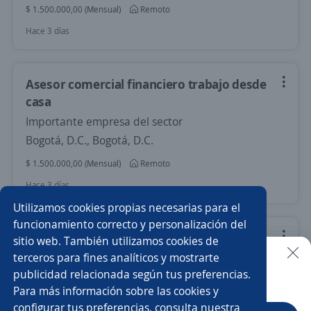
$ 1.500.000,00 (Mensual)
Remoto
Hace 3 días
Asesor comercial financiero trabajo desde
casa
Importante empresa del sector
Bogotá, D.C., Bogotá, D.C.
$ 1.500.000,00 (Mensual)
Remoto
Hace 3 días
Utilizamos cookies propias necesarias para el
funcionamiento correcto y personalización del
asesor/a comercial de libranza
sitio web. También utilizamos cookies de
terceros para fines analíticos y mostrarte
VALORANZ SAS
publicidad relacionada según tus preferencias.
Buscar es más fácil en la app
Barranquilla, Atlántico
Para más información sobre las cookies y
$ 1.750.905,00 (Mensual)
Remoto
configurar tus preferencias, consulta nuestra