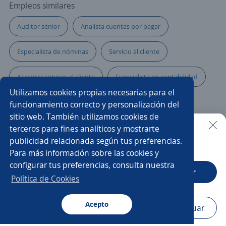
Empleos similares
Auditor sénior
Analista cuentas por pagar
Especialista de nóminas
Servicio al cliente
Asesor/a servicio al cliente
Especialista en contabilidad
Utilizamos cookies propias necesarias para el
Analista contable
Auxiliar contable
funcionamiento correcto y personalización del
sitio web. También utilizamos cookies de
Analista impuestos
Oficial de crédito
terceros para fines analíticos y mostrarte
publicidad relacionada según tus preferencias.
Buscar es más fácil en la app
Para más información sobre las cookies y
Asesor/a comercial freelance
Analista de cobranzas
configurar tus preferencias, consulta nuestra
CT App
Abrir
Especialista en inventarios
Analista de costos
Política de Cookies
Analista financiero
Acepto
Navegador
Continuar
Buscar
Aplicaciones
Avisos
Favoritos
Menú