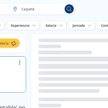
Experiencia
Salario
Jornada
Con
alerta
ntable' en