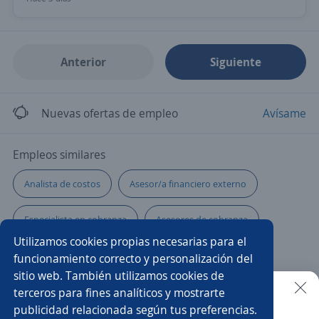
Anterior
Siguiente
Nuevas ofertas de empleo
Avísame
Empleos similares
Analista de costos
Asesor/a financiero externo
Especialista en cobranza
Asesores de cobranza
Utilizamos cookies propias necesarias para el
Asesor/a servicio al cliente
Analista impuestos
funcionamiento correcto y personalización del
sitio web. También utilizamos cookies de
Analista contable
Analistas
terceros para fines analíticos y mostrarte
publicidad relacionada según tus preferencias.
Buscar es más fácil en la app