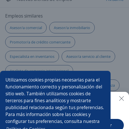
Empleos similares
Asesor/a comercial
Asesor/a inmobiliario
Promotor/a de crédito comerciante
Especialista en inventarios
Asesor/a servicio al cliente
Analista de comercio internacional
Utilizamos cookies propias necesarias para el
Asesor/a comercial de libranza
Especialista en cobranza
funcionamiento correcto y personalización del
sitio web. También utilizamos cookies de
Asesor/a comercial financiero
terceros para fines analíticos y mostrarte
publicidad relacionada según tus preferencias.
Buscar es más fácil en la app
Para más información sobre las cookies y
Asesor/a comercial freelance
Analista comercial
configurar tus preferencias, consulta nuestra
CT App
Abrir
Analista de compras
Analista contable