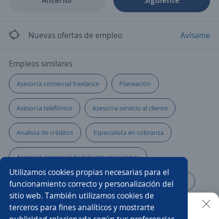
Anterior
Siguiente
Nuevas ofertas de empleo
Avísame
Empleos similares
Asesor/a comercial freelance
Planeación
Asesor/a telefónico
Asesor/a servicio al cliente
Analista de créditos
Especialista en cobranza
Asesor/a comercial de telecomunicaciones
Utilizamos cookies propias necesarias para el
Analista comercial
Analista de cartera
Bachiller
funcionamiento correcto y personalización del
sitio web. También utilizamos cookies de
Asesor/a comercial bancario
terceros para fines analíticos y mostrarte
publicidad relacionada según tus preferencias.