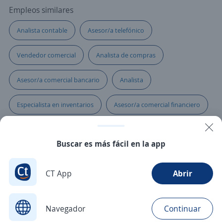
Empleos similares
Analista contable
Asesor/a telefónico
Vendedor comercial
Analista de compras
Asesor/a comercial bancario
Analista
Especialista en inventarios
Asesor/a comercial financiero
Asesor microcrédito
Asesor/a comercial de libranza
Buscar es más fácil en la app
Analista de seguridad
Analista de marketing
CT App
Abrir
Asesor/a comercial freelance
Analista de operaciones
Asesor/a comercial ferretero
Navegador
Continuar