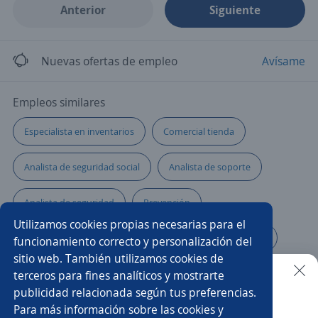
Anterior
Siguiente
Nuevas ofertas de empleo
Avísame
Empleos similares
Especialista en inventarios
Comercial tienda
Analista de seguridad social
Analista de soporte
Analista de seguridad
Prevención
Utilizamos cookies propias necesarias para el
Asesor/a comercial punto de venta
Técnico analista
funcionamiento correcto y personalización del
sitio web. También utilizamos cookies de
Consultor/a ti
Analista de gestión
terceros para fines analíticos y mostrarte
publicidad relacionada según tus preferencias.
Buscar es más fácil en la app
Para más información sobre las cookies y
Asesor/a de cartera
Analista de comercio internacional