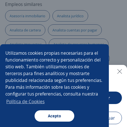
Empleos similares
Asesor/a inmobiliario
Analista jurídico
Analista de cartera
Analista cuentas por pagar
Analista impuestos
Analista de recursos humanos
Utilizamos cookies propias necesarias para el
Promotor/a de cambaceo
Especialista en selección
funcionamiento correcto y personalización del
sitio web. También utilizamos cookies de
Analista de desarrollo
Analista
terceros para fines analíticos y mostrarte
publicidad relacionada según tus preferencias.
Buscar es más fácil en la app
Para más información sobre las cookies y
Analista de seguridad social
Auxiliares de enfermería
configurar tus preferencias, consulta nuestra
CT App
Abrir
Analista de laboratorio
Técnico/a de soporte
Política de Cookies
Analista de costos
Acepto
Navegador
Continuar