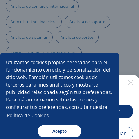
Analista de comercio internacional
Administrativo financiero
Analista de soporte
Analista de sistemas
Analista de costos
Asesor/a comercial agencia de viajes
Utilizamos cookies propias necesarias para el
Analista de desarrollo
Telecomunicaciones
funcionamiento correcto y personalización del
sitio web. También utilizamos cookies de
Analista contable
Analista de ingeniería
terceros para fines analíticos y mostrarte
publicidad relacionada según tus preferencias.
Buscar es más fácil en la app
Para más información sobre las cookies y
Analista cuentas por pagar
Analistas
configurar tus preferencias, consulta nuestra
CT App
Abrir
Analista de importaciones
Analista de gestión humana
Política de Cookies
Analista comercial
Acepto
Navegador
Continuar