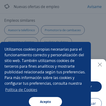
Nuevas ofertas de empleo
Avísame
Empleos similares
Asesor/a telefónico
Promotor/a de cambaceo
Atención a clientes
Analista de datos
Utilizamos cookies propias necesarias para el
Analista de soporte
Analista de logística
funcionamiento correcto y personalización del
sitio web. También utilizamos cookies de
Técnico/a de soporte
Oficial administrativo
terceros para fines analíticos y mostrarte
publicidad relacionada según tus preferencias.
Buscar es más fácil en la app
Para más información sobre las cookies y
Asesor/a técnico comercial
Servicio al cliente
configurar tus preferencias, consulta nuestra
CT App
Abrir
Asesor/a servicio al cliente
Analista de sistemas
Política de Cookies
Analista de compras
Analista
Asesor/a inmobiliario
Acepto
Navegador
Continuar