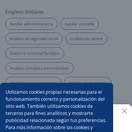
Empleos similares
Auxiliar administrativo/a
Auxiliar contable
Analista de seguridad social
Analista de cartera
Asesor/a comercial ferretero
Analista contable y administrativo
Analista cuentas por pagar
Analista de marketing
Utilizamos cookies propias necesarias para el
Asesor seguridad
Analistas
funcionamiento correcto y personalización del
sitio web. También utilizamos cookies de
Analista de operaciones
Asesor/a call center ventas
terceros para fines analíticos y mostrarte
publicidad relacionada según tus preferencias.
Buscar es más fácil en la app
Para más información sobre las cookies y
Asesor/a comercial agencia de viajes