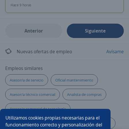
Hace 9 horas
Anterior
Siguiente
Nuevas ofertas de empleo
Avísame
Empleos similares
Asesor/a de servicio
Oficial mantenimiento
Asesor/a técnico comercial
Analista de compras
Asesor/a comercial de tecnología
Utilizamos cookies propias necesarias para el
Asesor/a comercial bancario
Auxiliares de enfermería
funcionamiento correcto y personalización del