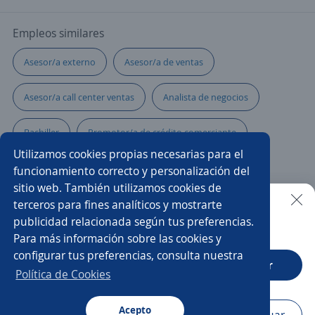
Empleos similares
Asesor/a externo
Asesor/a de ventas
Asesor/a call center ventas
Analista de negocios
Bachiller
Promotor/a de crédito comerciante
Utilizamos cookies propias necesarias para el
Comercial tienda
Asesor/a de cobranza
funcionamiento correcto y personalización del
sitio web. También utilizamos cookies de
Analista de operaciones
Analista impuestos
terceros para fines analíticos y mostrarte
publicidad relacionada según tus preferencias.
Buscar es más fácil en la app
Para más información sobre las cookies y
Analista de seguridad
Analista de créditos
configurar tus preferencias, consulta nuestra
CT App
Abrir
Analista de datos
Auxiliar contable
Política de Cookies
Asesor/a comercial
Acepto
Navegador
Continuar